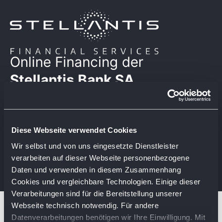
Online Financing der
Stellantis Bank SA
Niederlassung Deutschland
Die Stellantis Bank bietet Finanzierungen für Alfa Romeo,
Citroën, DS Automobiles, Fiat, Jeep, Leapmotor, Peugeot
Diese Webseite verwendet Cookies
und Opel. Um ein Finanzierungsangebot zu beantragen,
Wir selbst und von uns eingesetzte Dienstleister
bitten wir Sie, sich ein persönliches Nutzer-Konto anzulegen
verarbeiten auf dieser Webseite personenbezogene
oder, falls vorhanden, sich mit Ihrer E-Mail-Adresse und
Passwort einzuloggen.
Daten und verwenden in diesem Zusammenhang
Cookies und vergleichbare Technologien. Einige dieser
Verarbeitungen sind für die Bereitstellung unserer
Webseite technisch notwendig. Für andere
Datenverarbeitungen benötigen wir Ihre Einwilligung. Mit